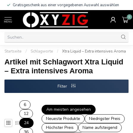
Gratisgeschenk aus einer vorgegebenen Auswahl auswählen
0
MENU
Startseite
/
Schlagworte
/
Xtra Liquid – Extra intensives Aroma
Artikel mit Schlagwort Xtra Liquid
– Extra intensives Aroma
Filter
6
Am meisten angesehen
12
Neueste Produkte
Niedrigster Preis
24
Höchster Preis
Name aufsteigend
36