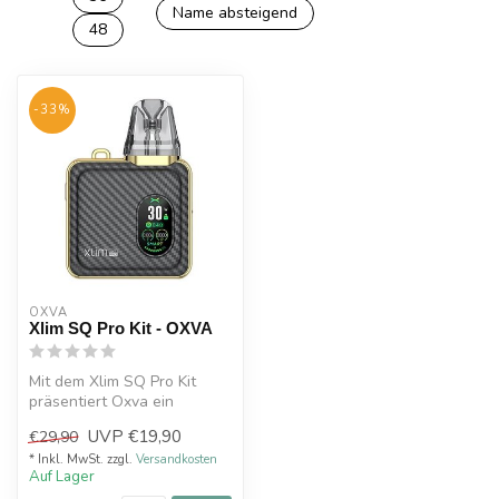
Name absteigend
48
-33%
OXVA
Xlim SQ Pro Kit - OXVA
Mit dem Xlim SQ Pro Kit
präsentiert Oxva ein
hochwertiges Pod-System
UVP
€19,90
€29,90
im modernen...
* Inkl. MwSt. zzgl.
Versandkosten
Auf Lager