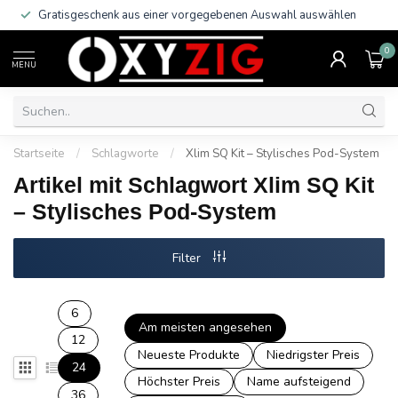
Gratisgeschenk aus einer vorgegebenen Auswahl auswählen
0
MENU
Startseite
/
Schlagworte
/
Xlim SQ Kit – Stylisches Pod-System
Artikel mit Schlagwort Xlim SQ Kit
– Stylisches Pod-System
Filter
6
Am meisten angesehen
12
Neueste Produkte
Niedrigster Preis
24
Höchster Preis
Name aufsteigend
36