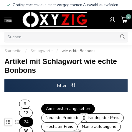
Gratisgeschenk aus einer vorgegebenen Auswahl auswählen
0
MENU
Startseite
/
Schlagworte
/
wie echte Bonbons
Artikel mit Schlagwort wie echte
Bonbons
Filter
6
Am meisten angesehen
12
Neueste Produkte
Niedrigster Preis
24
Höchster Preis
Name aufsteigend
36