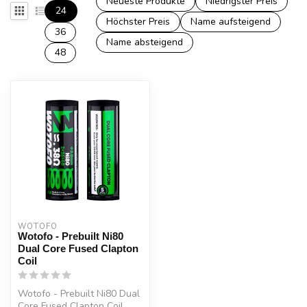
Neueste Produkte
Niedrigster Preis
24
Höchster Preis
Name aufsteigend
36
Name absteigend
48
WOTOFO
Wotofo - Prebuilt Ni80
Dual Core Fused Clapton
Coil
Wotofo - Prebuilt Ni80 Dual
Core Fused Clapton Coil