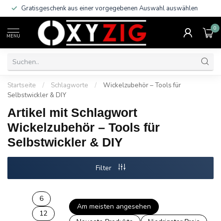
Gratisgeschenk aus einer vorgegebenen Auswahl auswählen
0
MENU
Startseite
/
Schlagworte
/
Wickelzubehör – Tools für
Selbstwickler & DIY
Artikel mit Schlagwort
Wickelzubehör – Tools für
Selbstwickler & DIY
Filter
6
Am meisten angesehen
12