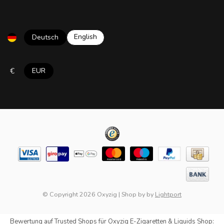
English
Deutsch
€
EUR
© Copyright 2026 Oxyzig
|
Shop by
by
Lightport
Bewertung auf
Trusted Shops
für Oxyzig E-Zigaretten & Liquids Shop: