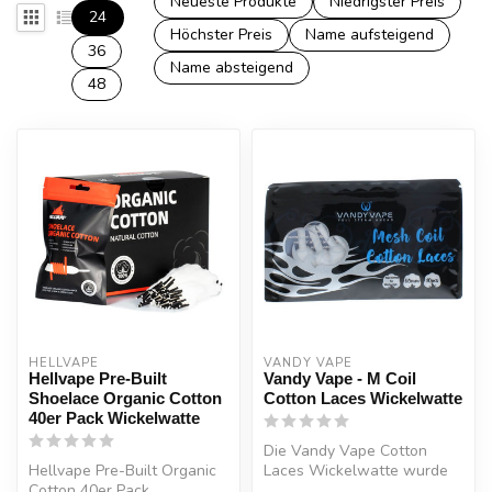
Neueste Produkte
Niedrigster Preis
24
Höchster Preis
Name aufsteigend
36
Name absteigend
48
HELLVAPE
VANDY VAPE
Hellvape Pre-Built
Vandy Vape - M Coil
Shoelace Organic Cotton
Cotton Laces Wickelwatte
40er Pack Wickelwatte
Die Vandy Vape Cotton
Hellvape Pre-Built Organic
Laces Wickelwatte wurde
Cotton 40er Pack
speziell für Mesh Decks