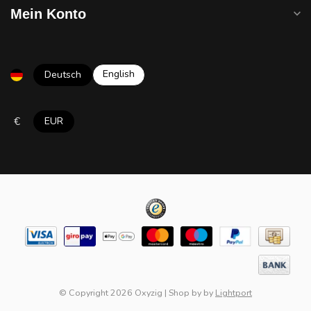
Mein Konto
English
Deutsch
€
EUR
© Copyright 2026 Oxyzig
|
Shop by
by
Lightport