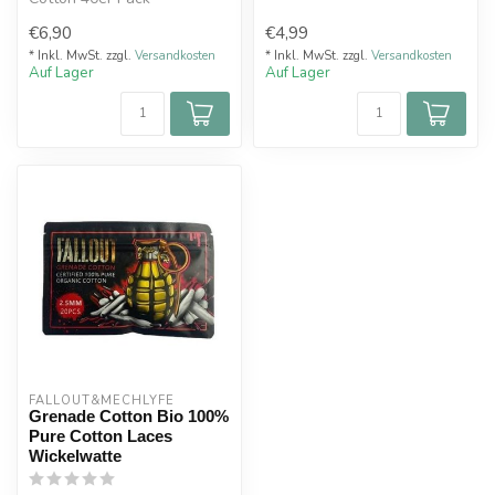
Wickelwatte Speziell für
entwickelt...
€6,90
€4,99
den Dampfbe...
* Inkl. MwSt. zzgl.
Versandkosten
* Inkl. MwSt. zzgl.
Versandkosten
Auf Lager
Auf Lager
FALLOUT&MECHLYFE
Grenade Cotton Bio 100%
Pure Cotton Laces
Wickelwatte