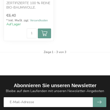
ZERTIFIZIERTE 100 % REINE
BIO-BAUMWOLLE.
Hergestellt in den USA.
€6,40
Pharmazeutisc...
* Inkl. MwSt. zzgl.
Versandkosten
Auf Lager
Zeige
1
-
3
von 3
Abonnieren Sie unseren Newsletter
Bleibe auf dem Laufenden mit unseren Newsletter-Angeboten