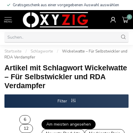
Gratisgeschenk aus einer vorgegebenen Auswahl auswählen
0
MENU
Startseite
/
Schlagworte
/
Wickelwatte – Für Selbstwickler und
RDA Verdampfer
Artikel mit Schlagwort Wickelwatte
– Für Selbstwickler und RDA
Verdampfer
Filter
6
Am meisten angesehen
12