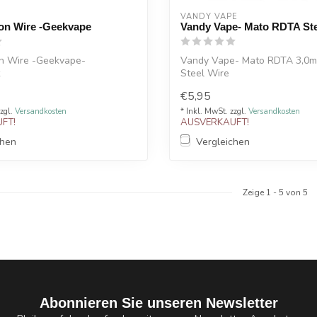
VANDY VAPE
on Wire -Geekvape
Vandy Vape- Mato RDTA Ste
n Wire -Geekvape-
Vandy Vape- Mato RDTA 3,0m
Steel Wire
€5,95
zzgl.
Versandkosten
* Inkl. MwSt. zzgl.
Versandkosten
FT!
AUSVERKAUFT!
chen
Vergleichen
Zeige
1
-
5
von 5
Abonnieren Sie unseren Newsletter