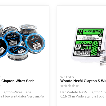
E
WOTOFO
 Clapton-Wires Serie
Wotofo NexM Clapton S Wi
Clapton-Wires Serie
Der Wotofo NexM Clapton S W
ist bekannt dafür Verdampfer
0.15 Ohm Widerstand ist opti
geeignet für ...