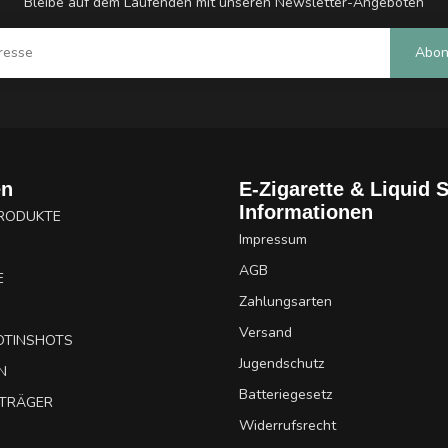
Bleibe auf dem Laufenden mit unseren Newsletter-Angeboten
Abon
en
E-Zigarette & Liquid 
Informationen
PRODUKTE
Impressum
AGB
E
Zahlungsarten
Versand
OTINSHOTS
Jugendschutz
N
Batteriegesetz
UTRÄGER
Widerrufsrecht