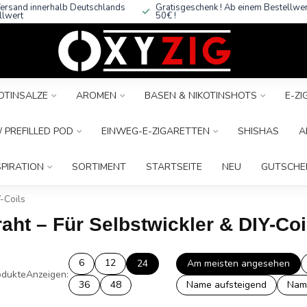
ersand innerhalb Deutschlands
Gratisgeschenk ! Ab einem Bestellwe
llwert
50€ !
OTINSALZE
AROMEN
BASEN & NIKOTINSHOTS
E-Z
 PREFILLED POD
EINWEG-E-ZIGARETTEN
SHISHAS
A
SPIRATION
SORTIMENT
STARTSEITE
NEU
GUTSCHE
Y-Coils
aht – Für Selbstwickler & DIY-Coi
6
12
24
Am meisten angesehen
dukte
Anzeigen:
36
48
Name aufsteigend
Nam