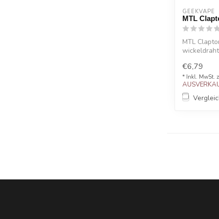
GEEKVAPE
MTL Clapt
MTL Clapto
wickeldraht
€6,79
* Inkl. MwSt. 
AUSVERKAU
Verglei