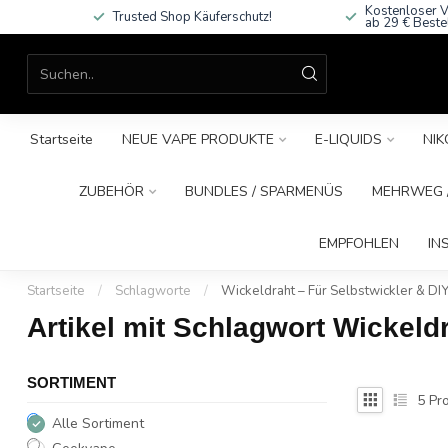
Kostenloser V
Trusted Shop Käuferschutz!
ab 29 € Beste
Startseite
NEUE VAPE PRODUKTE
E-LIQUIDS
NIK
ZUBEHÖR
BUNDLES / SPARMENÜS
MEHRWEG /
EMPFOHLEN
IN
Startseite
/
Schlagworte
/
Wickeldraht – Für Selbstwickler & DI
Artikel mit Schlagwort Wickeldr
SORTIMENT
5
Pro
Alle Sortiment