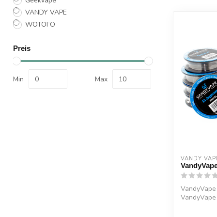
Geekvape
VANDY VAPE
WOTOFO
Preis
Min
Max
VANDY VAP
VandyVape
VandyVape 
VandyVape 
der Extrak...