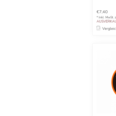
€7,40
* Inkl. MwSt. 
AUSVERKAU
Verglei