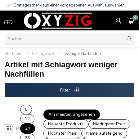
Gratisgeschenk aus einer vorgegebenen Auswahl auswählen
0
MENU
Startseite
/
Schlagworte
/
weniger Nachfüllen
Artikel mit Schlagwort weniger
Nachfüllen
Filter
6
Am meisten angesehen
12
Neueste Produkte
Niedrigster Preis
24
Höchster Preis
Name aufsteigend
36