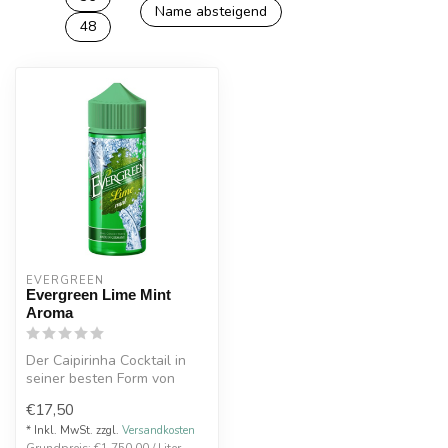
Name absteigend
48
EVERGREEN
Evergreen Lime Mint
Aroma
Der Caipirinha Cocktail in
seiner besten Form von
Evergreen. Hinter Lime Mint
€17,50
ve...
* Inkl. MwSt. zzgl.
Versandkosten