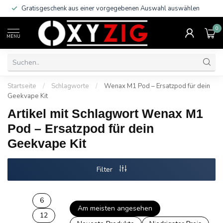
Gratisgeschenk aus einer vorgegebenen Auswahl auswählen
0
MENU
Startseite
/
Schlagworte
/
Wenax M1 Pod – Ersatzpod für dein
Geekvape Kit
Artikel mit Schlagwort Wenax M1
Pod – Ersatzpod für dein
Geekvape Kit
Filter
6
Am meisten angesehen
12