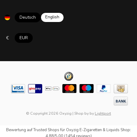
English
Deutsch
€
EUR
© Copyright 2026 Oxyzig
|
Shop by
by
Lightport
Bewertung auf
Trusted Shops
für Oxyzig E-Zigaretten & Liquids Shop:
4.88/5.00 (1454 reviews)