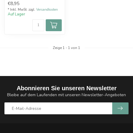
€8,95
S...
* Inkl. MwSt. zzgl.
Versandkosten
Auf Lager
Zeige
1
-
1
von 1
Abonnieren Sie unseren Newsletter
Bleibe auf dem Laufenden mit unseren Newsletter-Angeboten