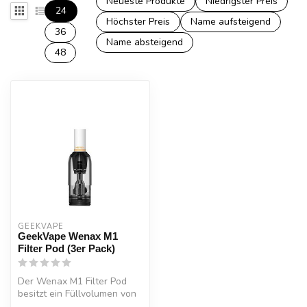
Neueste Produkte
Niedrigster Preis
24
Höchster Preis
Name aufsteigend
36
Name absteigend
48
GEEKVAPE
GeekVape Wenax M1
Filter Pod (3er Pack)
Der Wenax M1 Filter Pod
besitzt ein Füllvolumen von
2ml und wird via Side-Fill-