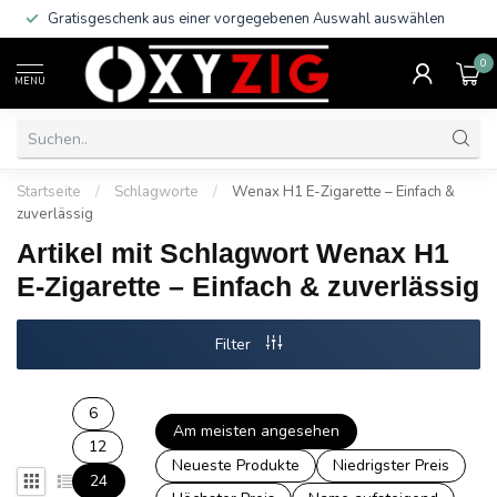
Gratisgeschenk aus einer vorgegebenen Auswahl auswählen
0
MENU
Startseite
/
Schlagworte
/
Wenax H1 E-Zigarette – Einfach &
zuverlässig
Artikel mit Schlagwort Wenax H1
E-Zigarette – Einfach & zuverlässig
Filter
6
Am meisten angesehen
12
Neueste Produkte
Niedrigster Preis
24