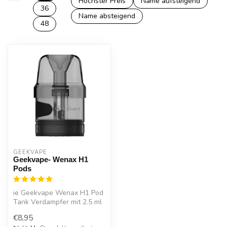
Höchster Preis
Name aufsteigend
36
Name absteigend
48
GEEKVAPE
Geekvape- Wenax H1
Pods
ie Geekvape Wenax H1 Pod
Tank Verdampfer mit 2.5 ml
Füllvolumen sind
€8,95
Ersatztanks...