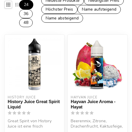
Neueste Produkte
Niedrigster Preis
24
Höchster Preis
Name aufsteigend
36
Name absteigend
48
HISTORY JUICE
HAYVAN JUICE
History Juice Great Spirit
Hayvan Juice Aroma -
Liquid
Hayat
Great Spirit von History
Beerenmix, Zitrone,
Juice ist eine frisch
Drachenfrucht, Kaktusfeige,
gebackene belgische
Frische