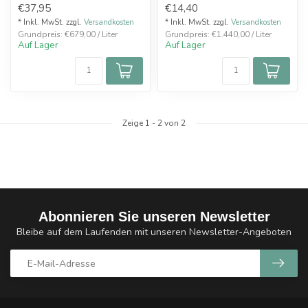
€37,95
€14,40
Waffel mit Va...
* Inkl. MwSt. zzgl.
Versandkosten
* Inkl. MwSt. zzgl.
Versandkosten
Grundpreis: €679,00 / Liter
Grundpreis: €1.440,00 / Liter
Auf Lager
Auf Lager
Zeige
1
-
2
von 2
Abonnieren Sie unseren Newsletter
Bleibe auf dem Laufenden mit unseren Newsletter-Angeboten