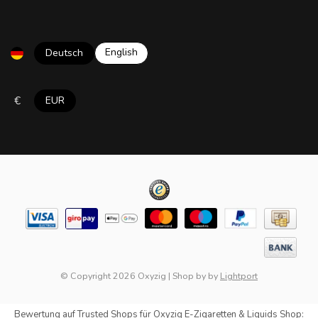
English
Deutsch
€
EUR
© Copyright 2026 Oxyzig
|
Shop by
by
Lightport
Bewertung auf
Trusted Shops
für Oxyzig E-Zigaretten & Liquids Shop: