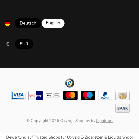
English
Deutsch
€
EUR
© Copyright 2026 Oxyzig
|
Shop by
by
Lightport
Bewertung auf
Trusted Shops
für Oxyzig E-Zigaretten & Liquids Shop: