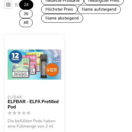
Neueste Produkte
Niedrigster Preis
24
Höchster Preis
Name aufsteigend
36
Name absteigend
48
ELFBAR
ELFBAR - ELFA Prefilled
Pod
Die befüllten Pods haben
eine Füllmenge von 2 ml
und reichen somit auch für