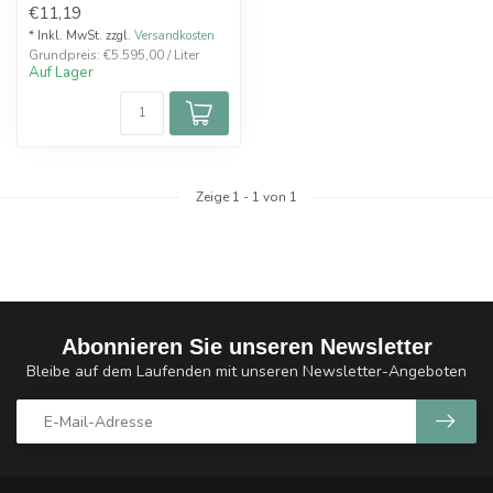
€11,19
ca. ...
* Inkl. MwSt. zzgl.
Versandkosten
Grundpreis: €5.595,00 / Liter
Auf Lager
Zeige
1
-
1
von 1
Abonnieren Sie unseren Newsletter
Bleibe auf dem Laufenden mit unseren Newsletter-Angeboten