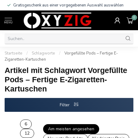
Gratisgeschenk aus einer vorgegebenen Auswahl auswählen
0
MENU
Startseite
/
Schlagworte
/
Vorgefüllte Pods – Fertige E-
Zigaretten-Kartuschen
Artikel mit Schlagwort Vorgefüllte
Pods – Fertige E-Zigaretten-
Kartuschen
Filter
6
Am meisten angesehen
12