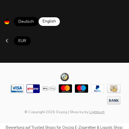
English
Deutsch
€
EUR
© Copyright 2026 Oxyzig
|
Shop by
by
Lightport
Bewertung auf
Trusted Shops
für Oxyzig E-Zigaretten & Liquids Shop: