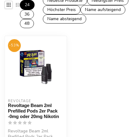
Neueste Produkte
Niedrigster Preis
24
Höchster Preis
Name aufsteigend
36
Name absteigend
48
-53%
REVOLTAGE
Revoltage Beam 2ml
Prefilled Pods 2er Pack
-0mg oder 20mg Nikotin
Revoltage Beam 2ml
Prefilled Pods 2er Pack