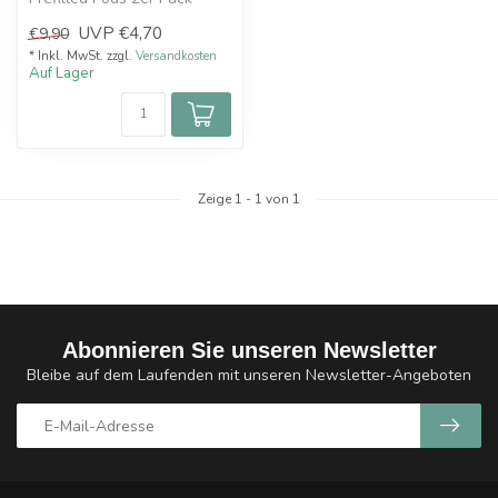
Material: PCTG
UVP
€4,70
€9,90
Anschluss: Plug&Play...
* Inkl. MwSt. zzgl.
Versandkosten
Auf Lager
Zeige
1
-
1
von 1
Abonnieren Sie unseren Newsletter
Bleibe auf dem Laufenden mit unseren Newsletter-Angeboten