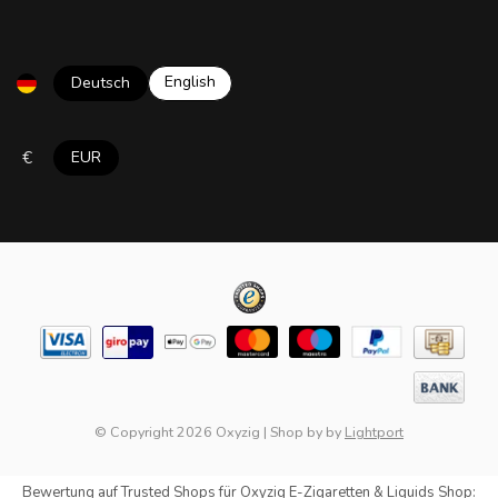
English
Deutsch
€
EUR
© Copyright 2026 Oxyzig
|
Shop by
by
Lightport
Bewertung auf
Trusted Shops
für Oxyzig E-Zigaretten & Liquids Shop: