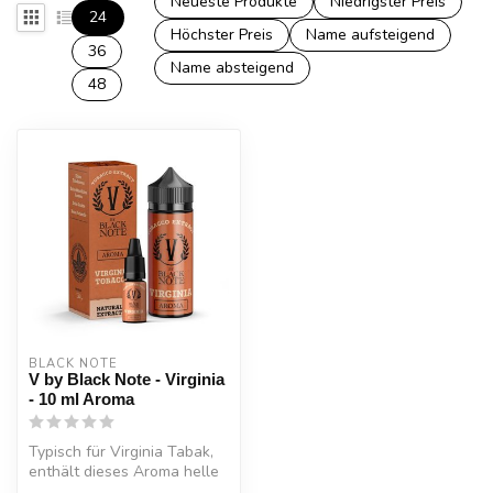
Neueste Produkte
Niedrigster Preis
24
Höchster Preis
Name aufsteigend
36
Name absteigend
48
BLACK NOTE
V by Black Note - Virginia
- 10 ml Aroma
Typisch für Virginia Tabak,
enthält dieses Aroma helle
Noten mit einer leichten ...