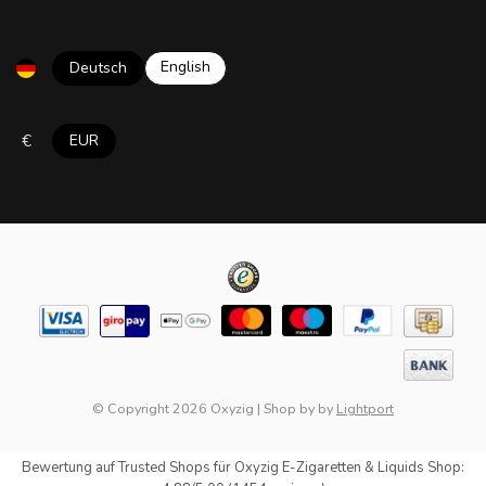
English
Deutsch
€
EUR
© Copyright 2026 Oxyzig
|
Shop by
by
Lightport
Bewertung auf
Trusted Shops
für Oxyzig E-Zigaretten & Liquids Shop: