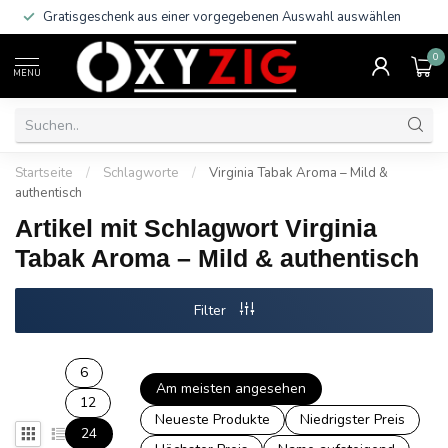
Gratisgeschenk aus einer vorgegebenen Auswahl auswählen
0
MENU
Startseite
/
Schlagworte
/
Virginia Tabak Aroma – Mild &
authentisch
Artikel mit Schlagwort Virginia
Tabak Aroma – Mild & authentisch
Filter
6
Am meisten angesehen
12
Neueste Produkte
Niedrigster Preis
24