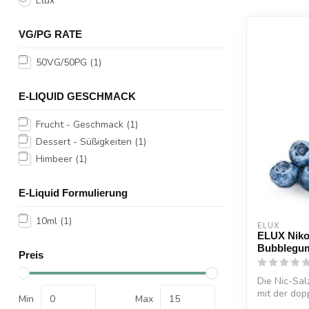
Elux
VG/PG RATE
50VG/50PG
(1)
E-LIQUID GESCHMACK
Frucht - Geschmack
(1)
Dessert - Süßigkeiten
(1)
Himbeer
(1)
E-Liquid Formulierung
10ml
(1)
ELUX
ELUX Nikot
Bubblegu
Preis
Die Nic-Sa
mit der dop
Min
Max
hergestell...