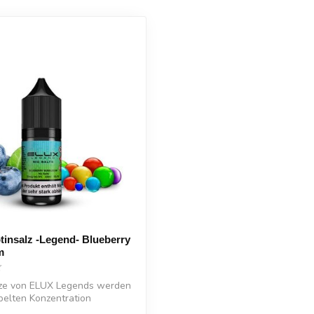
insalz -Legend- Blueberry
m
lze von ELUX Legends werden
pelten Konzentration