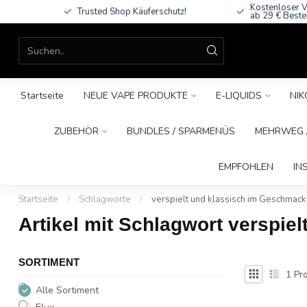
Kostenloser V
Trusted Shop Käuferschutz!
ab 29 € Beste
Startseite
NEUE VAPE PRODUKTE
E-LIQUIDS
NIK
ZUBEHÖR
BUNDLES / SPARMENÜS
MEHRWEG /
EMPFOHLEN
IN
Startseite
/
Schlagworte
/
verspielt und klassisch im Geschmack
Artikel mit Schlagwort verspi
SORTIMENT
1
Pro
Alle Sortiment