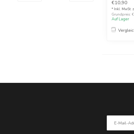
€10,90
* Inkl. MwSt. 
Grundpreis: €1
Auf Lager
Verglei