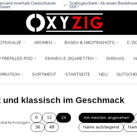
ersand innerhalb Deutschlands
Gratisgeschenk ! Ab einem Bestellwe
llwert
50€ !
OTINSALZE
AROMEN
BASEN & NIKOTINSHOTS
E-Z
 PREFILLED POD
EINWEG-E-ZIGARETTEN
SHISHAS
A
SPIRATION
SORTIMENT
STARTSEITE
NEU
GUTSCHE
elt und klassisch im Geschmack
6
12
24
Am meisten angesehen
dukte
Anzeigen:
36
48
Name aufsteigend
Nam