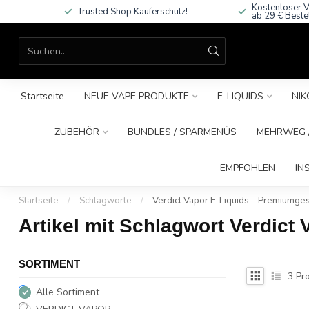
Kostenloser V
Trusted Shop Käuferschutz!
ab 29 € Beste
Startseite
NEUE VAPE PRODUKTE
E-LIQUIDS
NIK
ZUBEHÖR
BUNDLES / SPARMENÜS
MEHRWEG /
EMPFOHLEN
IN
Startseite
/
Schlagworte
/
Verdict Vapor E-Liquids – Premiumg
Artikel mit Schlagwort Verdic
SORTIMENT
3
Pro
Alle Sortiment