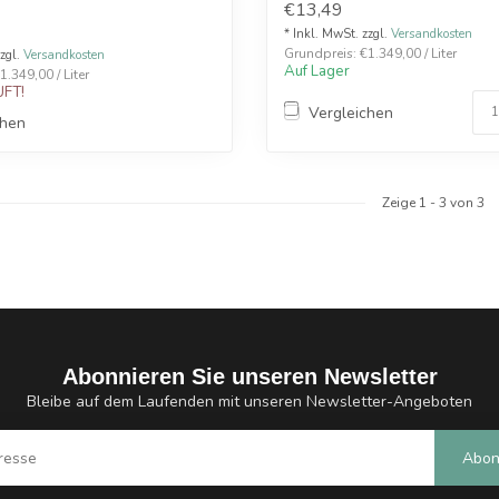
€13,49
* Inkl. MwSt. zzgl.
Versandkosten
Grundpreis: €1.349,00 / Liter
zzgl.
Versandkosten
Auf Lager
.349,00 / Liter
FT!
Vergleichen
chen
Zeige
1
-
3
von 3
Abonnieren Sie unseren Newsletter
Bleibe auf dem Laufenden mit unseren Newsletter-Angeboten
Abon