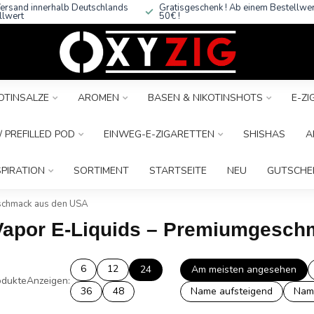
ersand innerhalb Deutschlands
Gratisgeschenk ! Ab einem Bestellwe
llwert
50€ !
OTINSALZE
AROMEN
BASEN & NIKOTINSHOTS
E-Z
 PREFILLED POD
EINWEG-E-ZIGARETTEN
SHISHAS
A
SPIRATION
SORTIMENT
STARTSEITE
NEU
GUTSCHE
eschmack aus den USA
t Vapor E-Liquids – Premiumgesc
6
12
24
Am meisten angesehen
dukte
Anzeigen:
36
48
Name aufsteigend
Nam