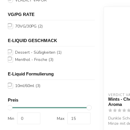
VERDICT VAPOR
VG/PG RATE
70VG/30PG
(2)
E-LIQUID GESCHMACK
Dessert - Süßigkeiten
(1)
Menthol - Frische
(3)
E-Liquid Formulierung
10ml/60ml
(3)
VERDICT V
Mints - Ch
Preis
Aroma
Dunkle Scho
Min
Max
Minze mit d