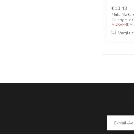
€13,49
* Inkl. MwSt. 
Grundpreis: €1
AUSVERKAU
Verglei