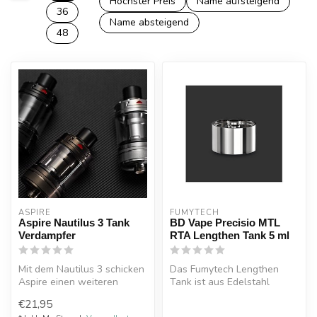
Höchster Preis
Name aufsteigend
36
Name absteigend
48
ASPIRE
FUMYTECH
Aspire Nautilus 3 Tank
BD Vape Precisio MTL
Verdampfer
RTA Lengthen Tank 5 ml
Mit dem Nautilus 3 schicken
Das Fumytech Lengthen
Aspire einen weiteren
Tank ist aus Edelstahl
Spross ihrer erfolgreichen
gefertigt und für den
€21,95
“Na...
BDvape Precis...