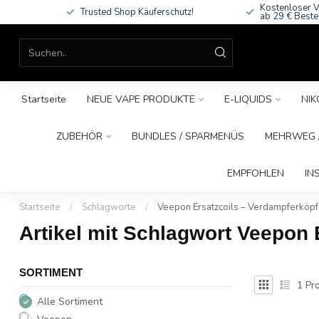
Kostenloser V
Trusted Shop Käuferschutz!
ab 29 € Beste
Startseite
NEUE VAPE PRODUKTE
E-LIQUIDS
NIK
ZUBEHÖR
BUNDLES / SPARMENÜS
MEHRWEG /
EMPFOHLEN
IN
Startseite
/
Schlagworte
/
Veepon Ersatzcoils – Verdampferköp
Artikel mit Schlagwort Veepon 
SORTIMENT
1
Pro
Alle Sortiment