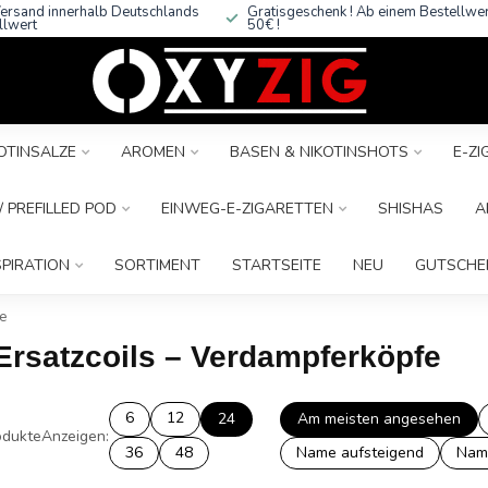
ersand innerhalb Deutschlands
Gratisgeschenk ! Ab einem Bestellwe
llwert
50€ !
OTINSALZE
AROMEN
BASEN & NIKOTINSHOTS
E-Z
 PREFILLED POD
EINWEG-E-ZIGARETTEN
SHISHAS
A
SPIRATION
SORTIMENT
STARTSEITE
NEU
GUTSCHE
fe
Ersatzcoils – Verdampferköpfe
6
12
24
Am meisten angesehen
dukte
Anzeigen:
36
48
Name aufsteigend
Nam