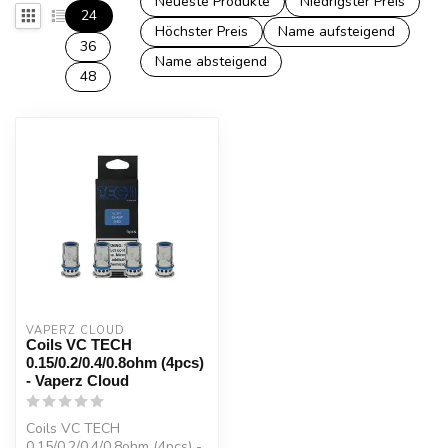
Neueste Produkte
Niedrigster Preis
24
Höchster Preis
Name aufsteigend
36
Name absteigend
48
VAPERZ CLOUD
Coils VC TECH
0.15/0.2/0.4/0.8ohm (4pcs)
- Vaperz Cloud
Coils VC TECH
0.15/0.2/0.4/0.8ohm (4pcs) -