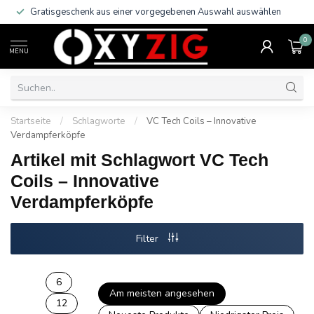
Gratisgeschenk aus einer vorgegebenen Auswahl auswählen
0
MENU
Startseite
/
Schlagworte
/
VC Tech Coils – Innovative
Verdampferköpfe
Artikel mit Schlagwort VC Tech
Coils – Innovative
Verdampferköpfe
Filter
6
Am meisten angesehen
12