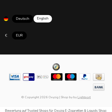
English
Deutsch
€
EUR
© Copyright 2026 Oxyzig
|
Shop by
by
Lightport
Bewertung auf
Trusted Shops
für Oxyzig E-Zigaretten & Liquids Shop: