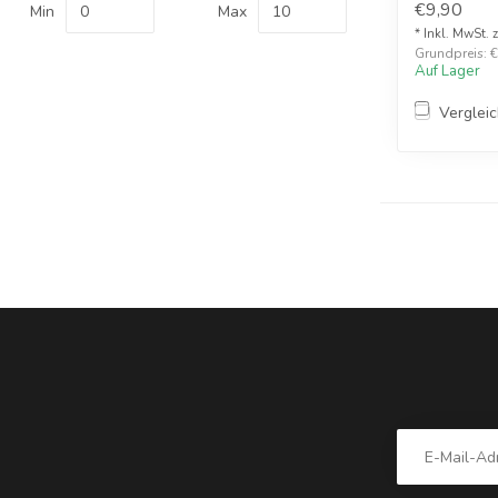
€9,90
Min
Max
* Inkl. MwSt. 
Grundpreis: €
Auf Lager
Verglei