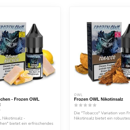
OWL
uchen - Frozen OWL
Frozen OWL Nikotinsalz
z
Die "Tobacco" Variation von 
Nikotinsalz -
Nikotinsalz bietet ein robustes
hen" bietet ein erfrischendes
 s...