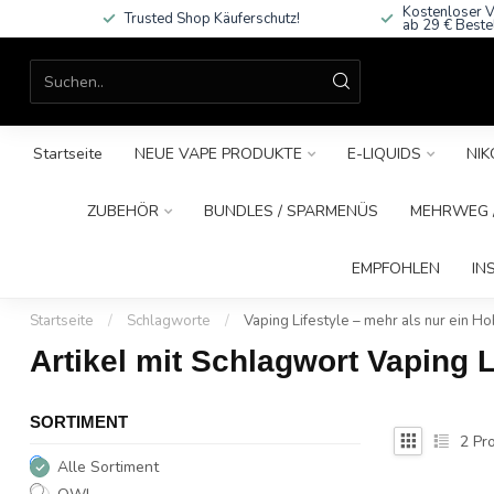
Kostenloser V
Trusted Shop Käuferschutz!
ab 29 € Beste
Startseite
NEUE VAPE PRODUKTE
E-LIQUIDS
NIK
ZUBEHÖR
BUNDLES / SPARMENÜS
MEHRWEG /
EMPFOHLEN
IN
Startseite
/
Schlagworte
/
Vaping Lifestyle – mehr als nur ein H
Artikel mit Schlagwort Vaping L
SORTIMENT
2
Pro
Alle Sortiment