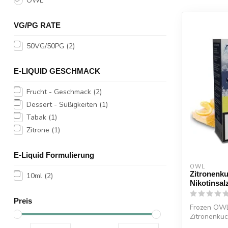
OWL
VG/PG RATE
50VG/50PG
(2)
E-LIQUID GESCHMACK
Frucht - Geschmack
(2)
Dessert - Süßigkeiten
(1)
Tabak
(1)
Zitrone
(1)
E-Liquid Formulierung
OWL
Zitronenk
10ml
(2)
Nikotinsal
Preis
Frozen OWL 
Zitronenkuc
und zugleich