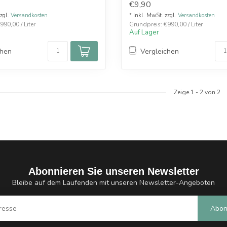
€9,90
zzgl.
Versandkosten
* Inkl. MwSt. zzgl.
Versandkosten
990,00 / Liter
Grundpreis: €990,00 / Liter
Auf Lager
chen
Vergleichen
Zeige
1
-
2
von 2
Abonnieren Sie unseren Newsletter
Bleibe auf dem Laufenden mit unseren Newsletter-Angeboten
Abon