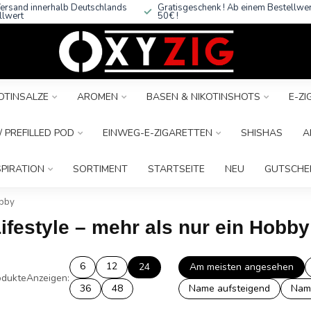
ersand innerhalb Deutschlands
Gratisgeschenk ! Ab einem Bestellwe
llwert
50€ !
OTINSALZE
AROMEN
BASEN & NIKOTINSHOTS
E-Z
 PREFILLED POD
EINWEG-E-ZIGARETTEN
SHISHAS
A
SPIRATION
SORTIMENT
STARTSEITE
NEU
GUTSCHE
obby
ifestyle – mehr als nur ein Hobby
6
12
24
Am meisten angesehen
dukte
Anzeigen:
36
48
Name aufsteigend
Nam