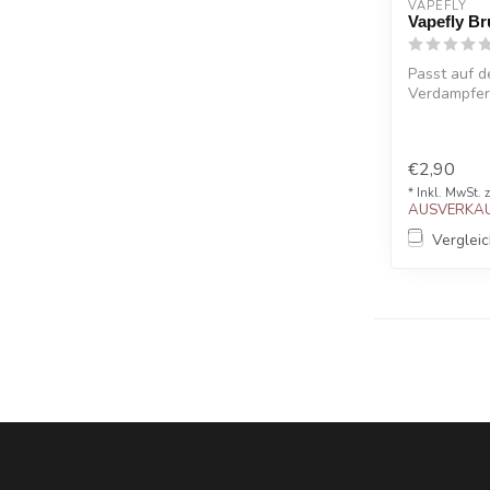
VAPEFLY
Vapefly Br
Passt auf 
Verdampfer
Original Ers
Kur...
€2,90
* Inkl. MwSt. 
AUSVERKAU
Verglei