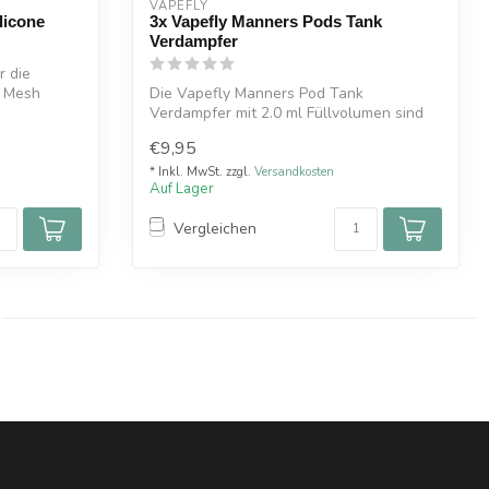
VAPEFLY
licone
3x Vapefly Manners Pods Tank
Verdampfer
r die
d Mesh
Die Vapefly Manners Pod Tank
Verdampfer mit 2.0 ml Füllvolumen sind
Ersatztanks ...
€9,95
* Inkl. MwSt. zzgl.
Versandkosten
Auf Lager
Vergleichen