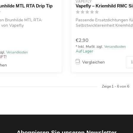
VAPEFLY
unhilde MTL RTA Drip Tip
Vapefly – Kriemhild RMC Si
den Brunhilde MTL RTA
Passende Ersatzdichtungen fü
 von Vapefly
Selbstwicklereinheit Kriemhil
atzteil
€2,90
* Inkl. MwSt. zzgl.
Versandkosten
Auf Lager
zzgl.
Versandkosten
FT!
Vergleichen
chen
Zeige
1
-
6
von 6
Abonnieren Sie unseren Newsletter