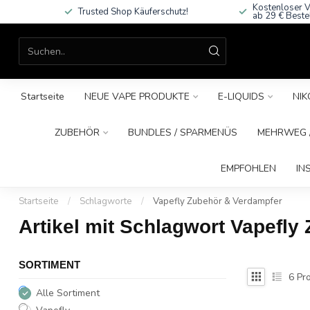
Kostenloser V
Trusted Shop Käuferschutz!
ab 29 € Beste
Startseite
NEUE VAPE PRODUKTE
E-LIQUIDS
NIK
ZUBEHÖR
BUNDLES / SPARMENÜS
MEHRWEG /
EMPFOHLEN
IN
Startseite
/
Schlagworte
/
Vapefly Zubehör & Verdampfer
Artikel mit Schlagwort Vapefl
SORTIMENT
6
Pro
Alle Sortiment