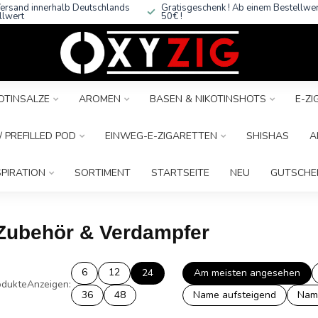
ersand innerhalb Deutschlands
Gratisgeschenk ! Ab einem Bestellwe
llwert
50€ !
OTINSALZE
AROMEN
BASEN & NIKOTINSHOTS
E-Z
 PREFILLED POD
EINWEG-E-ZIGARETTEN
SHISHAS
A
SPIRATION
SORTIMENT
STARTSEITE
NEU
GUTSCHE
y Zubehör & Verdampfer
6
12
24
Am meisten angesehen
dukte
Anzeigen:
36
48
Name aufsteigend
Nam