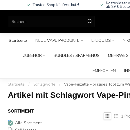
Kostenloser V
Trusted Shop Käuferschutz!
ab 29 € Beste
Startseite
NEUE VAPE PRODUKTE
E-LIQUIDS
NIK
ZUBEHÖR
BUNDLES / SPARMENÜS
MEHRWEG /
EMPFOHLEN
IN
Startseite
/
Schlagworte
/
Vape-Pinzette – präzises Tool zum Wi
Artikel mit Schlagwort Vape-Pi
SORTIMENT
1
Pro
Alle Sortiment