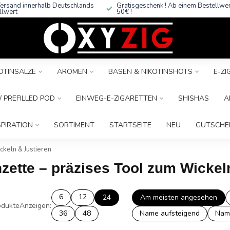
ersand innerhalb Deutschlands
Gratisgeschenk ! Ab einem Bestellwe
llwert
50€ !
OTINSALZE
AROMEN
BASEN & NIKOTINSHOTS
E-Z
 PREFILLED POD
EINWEG-E-ZIGARETTEN
SHISHAS
A
SPIRATION
SORTIMENT
STARTSEITE
NEU
GUTSCHE
ckeln & Justieren
nzette – präzises Tool zum Wickel
6
12
24
Am meisten angesehen
dukte
Anzeigen:
36
48
Name aufsteigend
Nam