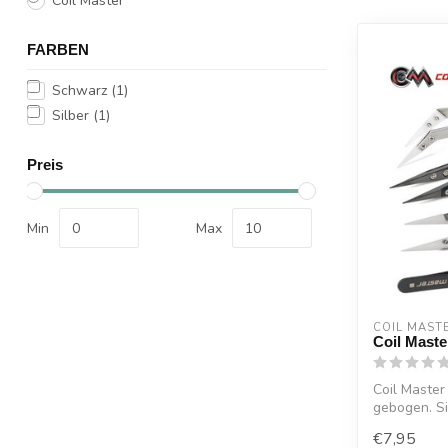
Coil Master
FARBEN
Schwarz
(1)
Silber
(1)
Preis
Min
Max
COIL MAST
Coil Maste
Coil Master
gebogen. Sie
€7,95