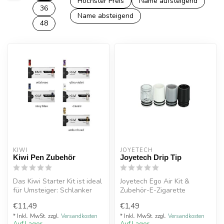
Höchster Preis
Name aufsteigend
36
Name absteigend
48
KIWI
JOYETECH
Kiwi Pen Zubehör
Joyetech Drip Tip
Das Kiwi Starter Kit ist ideal
Joyetech Ego Air Kit &
für Umsteiger: Schlanker
Zubehör-E-Zigarette
Vape-Pen mit 400 mAh Akk...
€11,49
€1,49
* Inkl. MwSt. zzgl.
Versandkosten
* Inkl. MwSt. zzgl.
Versandkosten