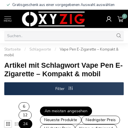
Gratisgeschenk aus einer vorgegebenen Auswahl auswählen
0
MENU
Startseite
/
Schlagworte
/
Vape Pen E-Zigarette – Kompakt &
mobil
Artikel mit Schlagwort Vape Pen E-
Zigarette – Kompakt & mobil
Filter
6
Am meisten angesehen
12
Neueste Produkte
Niedrigster Preis
24