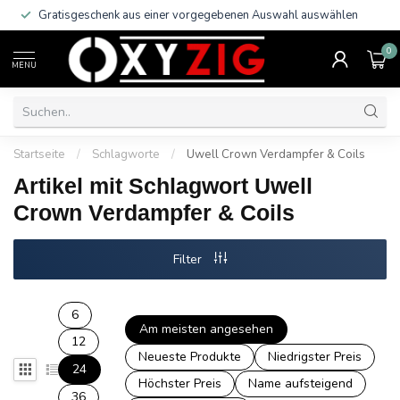
Gratisgeschenk aus einer vorgegebenen Auswahl auswählen
0
MENU
Startseite
/
Schlagworte
/
Uwell Crown Verdampfer & Coils
Artikel mit Schlagwort Uwell
Crown Verdampfer & Coils
Filter
6
Am meisten angesehen
12
Neueste Produkte
Niedrigster Preis
24
Höchster Preis
Name aufsteigend
36