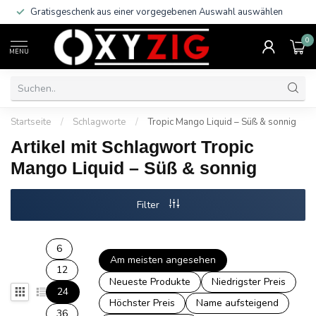
Gratisgeschenk aus einer vorgegebenen Auswahl auswählen
0
MENU
Startseite
/
Schlagworte
/
Tropic Mango Liquid – Süß & sonnig
Artikel mit Schlagwort Tropic
Mango Liquid – Süß & sonnig
Filter
6
Am meisten angesehen
12
Neueste Produkte
Niedrigster Preis
24
Höchster Preis
Name aufsteigend
36