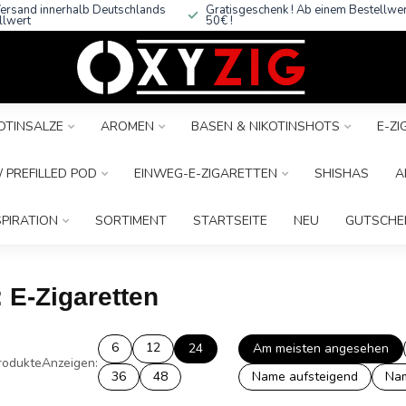
ersand innerhalb Deutschlands
Gratisgeschenk ! Ab einem Bestellwe
llwert
50€ !
OTINSALZE
AROMEN
BASEN & NIKOTINSHOTS
E-Z
 PREFILLED POD
EINWEG-E-ZIGARETTEN
SHISHAS
A
SPIRATION
SORTIMENT
STARTSEITE
NEU
GUTSCHE
 E-Zigaretten
6
12
24
Am meisten angesehen
rodukte
Anzeigen:
36
48
Name aufsteigend
Nam