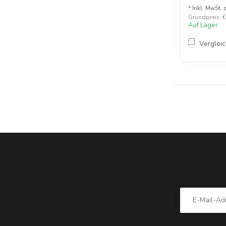
* Inkl. MwSt. 
Grundpreis: €1
Auf Lager
Verglei