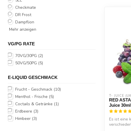
5EL
Checkmate
DR Frost
Dampflion
Mehr anzeigen
VG/PG RATE
70VG/30PG
(2)
50VG/50PG
(5)
E-LIQUID GESCHMACK
Frucht - Geschmack
(10)
T- JUICE (UK
Menthol - Frische
(5)
RED ASTAI
Coctails & Getränke
(1)
Juice 30ml
Erdbeere
(3)
Himbeer
(3)
Es ist eine
verschiedens