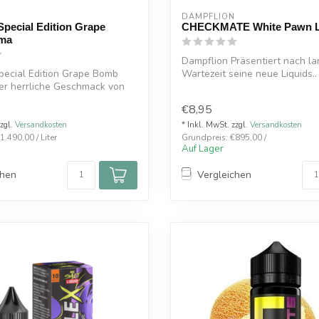
DAMPFLION
pecial Edition Grape
CHECKMATE White Pawn Li
ma
Dampflion Präsentiert nach la
pecial Edition Grape Bomb
Wartezeit seine neue Liquids..
er herrliche Geschmack von
WHITE PAWN ...
€8,95
zzgl.
Versandkosten
* Inkl. MwSt. zzgl.
Versandkosten
.490,00 / Liter
Grundpreis: €895,00 /
Auf Lager
chen
Vergleichen