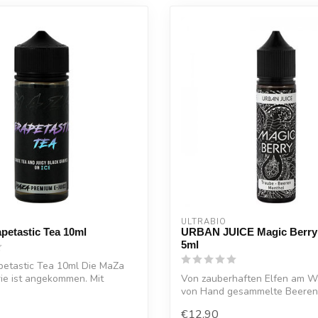
ULTRABIO
petastic Tea 10ml
URBAN JUICE Magic Berry
5ml
petastic Tea 10ml Die MaZa
ie ist angekommen. Mit
Von zauberhaften Elfen am 
von Hand gesammelte Beeren
magis...
€12,90