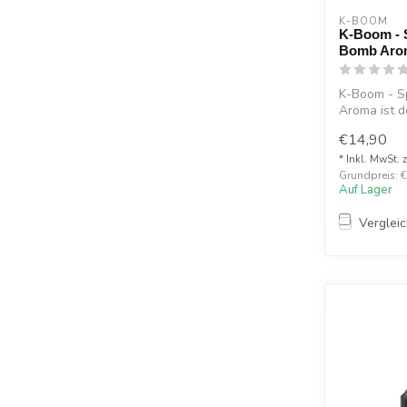
K-BOOM
K-Boom - S
Bomb Aro
K-Boom - S
Aroma ist d
handve...
€14,90
* Inkl. MwSt. 
Grundpreis: €1
Auf Lager
Verglei