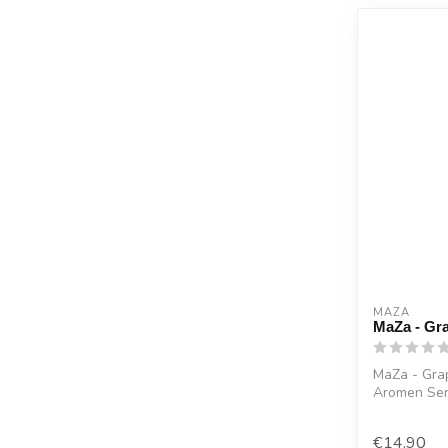
MAZA
MaZa - Gra
MaZa - Gra
Aromen Ser
Grapetast...
€14,90