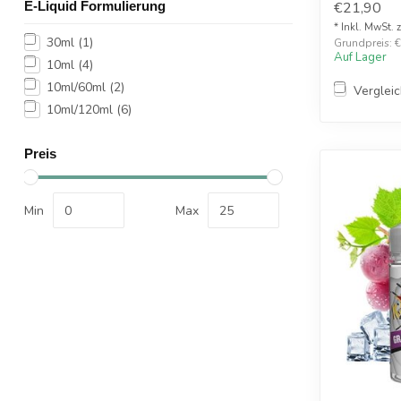
E-Liquid Formulierung
€21,90
* Inkl. MwSt. 
30ml
(1)
Grundpreis: €
Auf Lager
10ml
(4)
10ml/60ml
(2)
Verglei
10ml/120ml
(6)
Preis
Min
Max