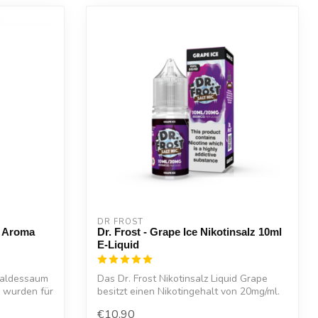
DR FROST
 Aroma
Dr. Frost - Grape Ice Nikotinsalz 10ml
E-Liquid
Waldessaum
Das Dr. Frost Nikotinsalz Liquid Grape
 wurden für
besitzt einen Nikotingehalt von 20mg/ml.
...
€10,90