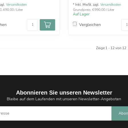
zzgl.
Versandkosten
* Inkl. MwSt. zzgl.
Versandkosten
.490,00 / Liter
Grundpreis: €990,00 / Liter
Auf Lager
chen
Vergleichen
Zeige
1
-
12
von 12
Abonnieren Sie unseren Newsletter
Bleibe auf dem Laufenden mit unseren Newsletter-Angeboten
Abon