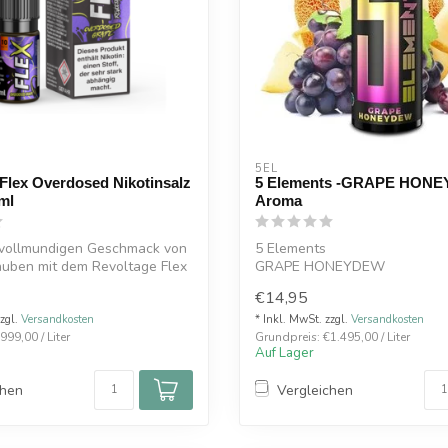
E
5EL
Flex Overdosed Nikotinsalz
5 Elements -GRAPE HON
ml
Aroma
 vollmundigen Geschmack von
5 Elements
auben mit dem Revoltage Flex
GRAPE HONEYDEW
€14,95
10ml Aroma in einer 120ml Fl
Fruchtig-süßer...
zzgl.
Versandkosten
* Inkl. MwSt. zzgl.
Versandkosten
999,00 / Liter
Grundpreis: €1.495,00 / Liter
Auf Lager
chen
Vergleichen