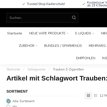
Kostenloser V
Trusted Shop Käuferschutz!
ab 29 € Beste
Startseite
NEUE VAPE PRODUKTE
E-LIQUIDS
NIK
ZUBEHÖR
BUNDLES / SPARMENÜS
MEHRWEG /
EMPFOHLEN
IN
Startseite
/
Schlagworte
/
Trauben: E-Zigaretten
Artikel mit Schlagwort Trauben:
SORTIMENT
12
P
Alle Sortiment