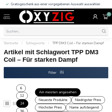
Gratisgeschenk aus einer vorgegebenen Auswahl auswählen
0
MENU
Startseite
/
Schlagworte
/
TPP DM3 Coil – Für starken Dampf
Artikel mit Schlagwort TPP DM3
Coil – Für starken Dampf
Filter
6
Am meisten angesehen
12
Neueste Produkte
Niedrigster Preis
24
Höchster Preis
Name aufsteigend
36