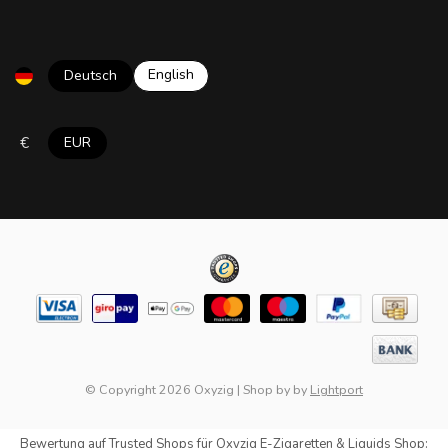
English
Deutsch
€
EUR
© Copyright 2026 Oxyzig
|
Shop by
by
Lightport
Bewertung auf
Trusted Shops
für Oxyzig E-Zigaretten & Liquids Shop: