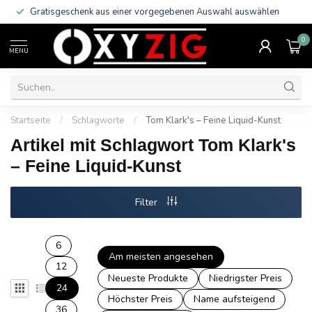
Gratisgeschenk aus einer vorgegebenen Auswahl auswählen
0
MENU
Startseite
/
Schlagworte
/
Tom Klark's – Feine Liquid-Kunst
Artikel mit Schlagwort Tom Klark's
– Feine Liquid-Kunst
Filter
6
Am meisten angesehen
12
Neueste Produkte
Niedrigster Preis
24
Höchster Preis
Name aufsteigend
36