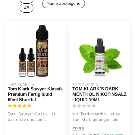
Name absteigend
48
TOM KLARK`S
TOM KLARK`S
Tom Klark Sawyer Klassik
TOM KLARK'S DARK
Premium Fertigliquid
MENTHOL NIKOTINSALZ
60ml Shortfill
LIQUID 10ML
Das „Sawyer Klassik“ ist
Mit “Dark Menthol“ ist es
das erste und somit
Tom Klark gelungen, ein
originale Liquid, das von
hochwertiges Nikotinsalz-
€9,95
Tom Klark...
Liqui...