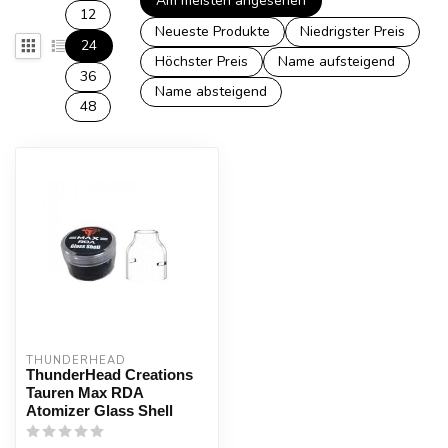
Am meisten angesehen
12
Neueste Produkte
Niedrigster Preis
24
Höchster Preis
Name aufsteigend
36
Name absteigend
48
THUNDERHEAD
ThunderHead Creations
Tauren Max RDA
Atomizer Glass Shell