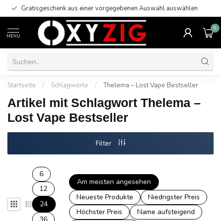
Gratisgeschenk aus einer vorgegebenen Auswahl auswählen
0
MENU
Startseite
/
Schlagworte
/
Thelema – Lost Vape Bestseller
Artikel mit Schlagwort Thelema –
Lost Vape Bestseller
Filter
6
Am meisten angesehen
12
Neueste Produkte
Niedrigster Preis
24
Höchster Preis
Name aufsteigend
36