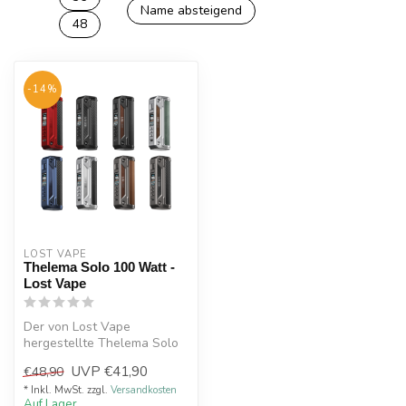
Name absteigend
48
-14%
LOST VAPE
Thelema Solo 100 Watt -
Lost Vape
Der von Lost Vape
hergestellte Thelema Solo
Akkuträger steht Ihnen in
UVP
€41,90
€48,90
verschiede...
* Inkl. MwSt. zzgl.
Versandkosten
Auf Lager