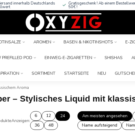
ersand innerhalb Deutschlands
Gratisgeschenk ! Ab einem Bestellwe
llwert
50€ !
OTINSALZE
AROMEN
BASEN & NIKOTINSHOTS
E-Z
 PREFILLED POD
EINWEG-E-ZIGARETTEN
SHISHAS
A
SPIRATION
SORTIMENT
STARTSEITE
NEU
GUTSCHE
lassischem Aroma
ber – Stylisches Liquid mit klas
6
12
24
Am meisten angesehen
dukte
Anzeigen:
36
48
Name aufsteigend
Nam