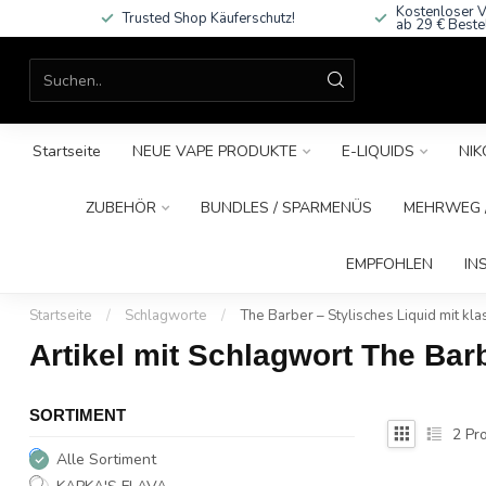
Kostenloser V
Trusted Shop Käuferschutz!
ab 29 € Beste
Startseite
NEUE VAPE PRODUKTE
E-LIQUIDS
NIK
ZUBEHÖR
BUNDLES / SPARMENÜS
MEHRWEG /
EMPFOHLEN
IN
Startseite
/
Schlagworte
/
The Barber – Stylisches Liquid mit k
Artikel mit Schlagwort The Bar
SORTIMENT
2
Pro
Alle Sortiment