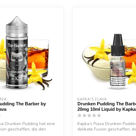
AVA
KAPKA'S FLAVA
udding The Barber by
Drunken Pudding The Barbe
ava
20mg 10ml Liquid by Kapka’
va Drunken Pudding hat eine
Kapka’s Flava Drunken Puddin
sion geschaffen, die den
delikate Fusion geschaffen, d
süßen...