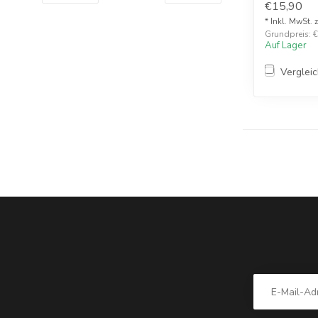
€15,90
* Inkl. MwSt. 
Grundpreis: €1
Auf Lager
Verglei