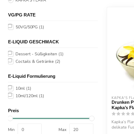
KAPKA'S FLAVA
VG/PG RATE
50VG/50PG
(1)
E-LIQUID GESCHMACK
Dessert - Süßigkeiten
(1)
Coctails & Getränke
(2)
E-Liquid Formulierung
10ml
(1)
10ml/120ml
(1)
KAPKA'S FL
Drunken P
Kapka’s Fl
Preis
Kapka’s Fla
delikate Fu
Min
Max
süßen...