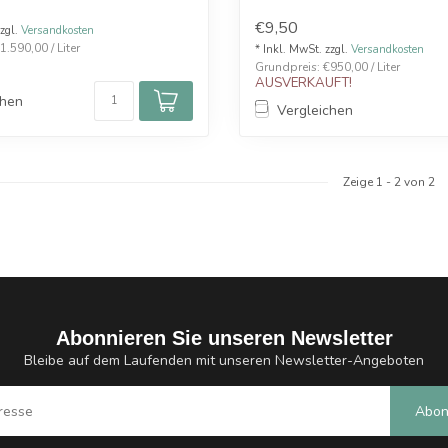
€9,50
zzgl.
Versandkosten
.590,00 / Liter
* Inkl. MwSt. zzgl.
Versandkosten
Grundpreis: €950,00 / Liter
AUSVERKAUFT!
chen
Vergleichen
Zeige
1
-
2
von 2
Abonnieren Sie unseren Newsletter
Bleibe auf dem Laufenden mit unseren Newsletter-Angeboten
Abon