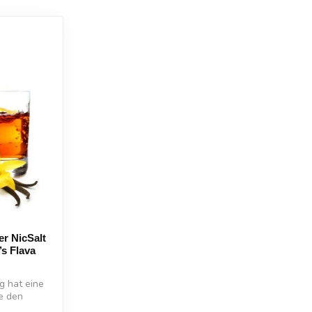
r NicSalt
s Flava
g hat eine
ie den