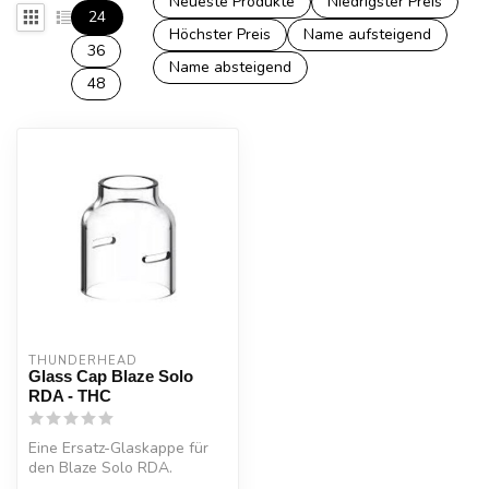
Neueste Produkte
Niedrigster Preis
24
Höchster Preis
Name aufsteigend
36
Name absteigend
48
THUNDERHEAD
Glass Cap Blaze Solo
RDA - THC
Eine Ersatz-Glaskappe für
den Blaze Solo RDA.
Einzeln verkauft.