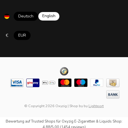
English
Deutsch
€
EUR
© Copyright 2026 Oxyzig
|
Shop by
by
Lightport
Bewertung auf
Trusted Shops
für Oxyzig E-Zigaretten & Liquids Shop:
4.88/5.00 (1454 reviews)