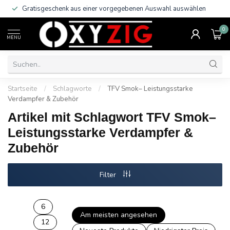
Gratisgeschenk aus einer vorgegebenen Auswahl auswählen
0
MENU
Startseite
/
Schlagworte
/
TFV Smok– Leistungsstarke
Verdampfer & Zubehör
Artikel mit Schlagwort TFV Smok–
Leistungsstarke Verdampfer &
Zubehör
Filter
6
Am meisten angesehen
12