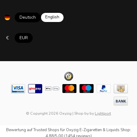
English
Deutsch
€
EUR
© Copyright 2026 Oxyzig
|
Shop by
by
Lightport
Bewertung auf
Trusted Shops
für Oxyzig E-Zigaretten & Liquids Shop:
4.88/5.00 (1454 reviews)