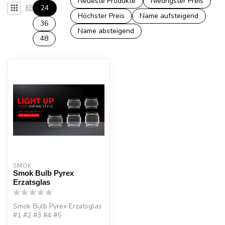
Neueste Produkte
Niedrigster Preis
24
Höchster Preis
Name aufsteigend
36
Name absteigend
48
SMOK
Smok Bulb Pyrex
Erzatsglas
Smok Bulb Pyrex Erzatsglas
#1 #2 #3 #4 #5