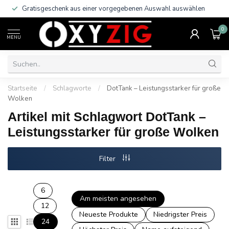
Gratisgeschenk aus einer vorgegebenen Auswahl auswählen
0
MENU
Startseite
/
Schlagworte
/
DotTank – Leistungsstarker für große
Wolken
Artikel mit Schlagwort DotTank –
Leistungsstarker für große Wolken
Filter
6
Am meisten angesehen
12
Neueste Produkte
Niedrigster Preis
24