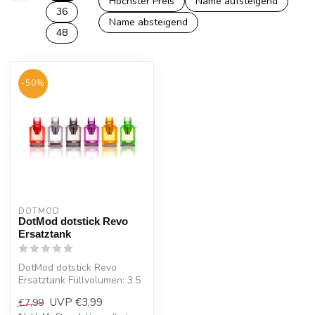
Höchster Preis
Name aufsteigend
36
Name absteigend
48
-50%
DOTMOD
DotMod dotstick Revo
Ersatztank
DotMod dotstick Revo
Ersatztank Füllvolumen: 3.5
ml
UVP
€3,99
€7,99