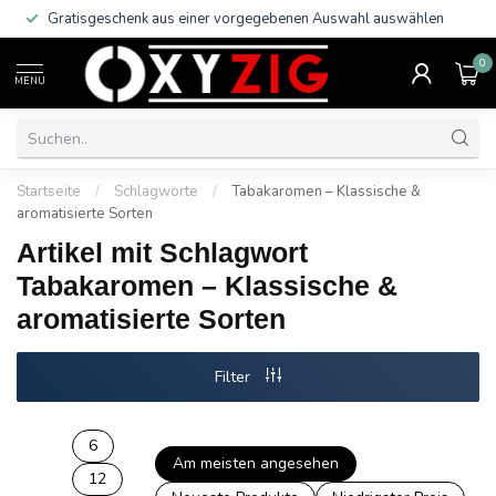
Gratisgeschenk aus einer vorgegebenen Auswahl auswählen
0
MENU
Startseite
/
Schlagworte
/
Tabakaromen – Klassische &
aromatisierte Sorten
Artikel mit Schlagwort
Tabakaromen – Klassische &
aromatisierte Sorten
Filter
6
Am meisten angesehen
12