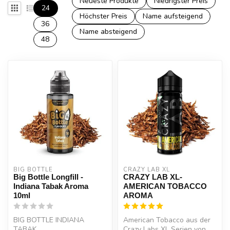
Neueste Produkte
Niedrigster Preis
24
Höchster Preis
Name aufsteigend
36
Name absteigend
48
BIG BOTTLE
CRAZY LAB XL
Big Bottle Longfill -
CRAZY LAB XL-
Indiana Tabak Aroma
AMERICAN TOBACCO
10ml
AROMA
BIG BOTTLE INDIANA
American Tobacco aus der
TABAK
Crazy Labs XL Serien von