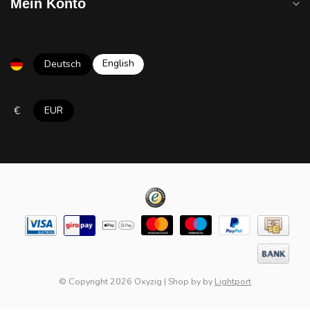
Mein Konto
English
Deutsch
€
EUR
© Copyright 2026 Oxyzig
|
Shop by
by
Lightport