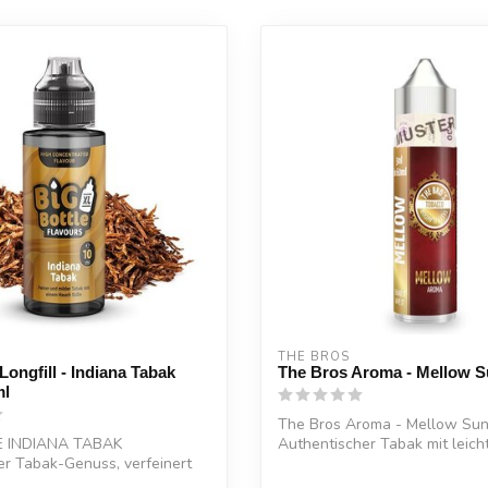
E
THE BROS
Longfill - Indiana Tabak
The Bros Aroma - Mellow S
ml
The Bros Aroma - Mellow Sun
E INDIANA TABAK
Authentischer Tabak mit leich
r Tabak-Genuss, verfeinert
milden Nuan...
Süß...