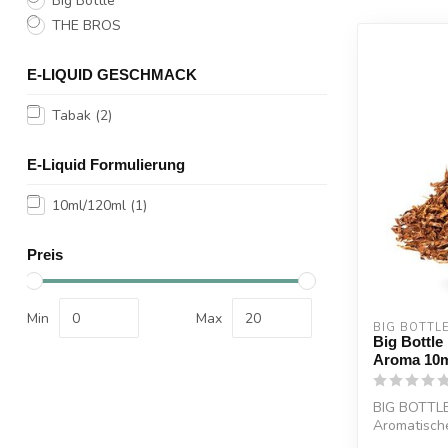
Big Bottle
THE BROS
E-LIQUID GESCHMACK
Tabak
(2)
E-Liquid Formulierung
10ml/120ml
(1)
Preis
Min
Max
BIG BOTTL
Big Bottle 
Aroma 10
BIG BOTTL
Aromatische
mit leichter 