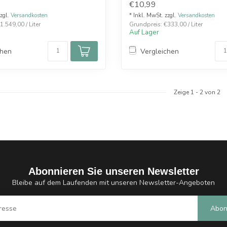
€10,99
zzgl.
Versandkosten
* Inkl. MwSt. zzgl.
Versandkosten
.549,00 / Liter
Grundpreis: €333,00 / Liter
Auf Lager
chen
Vergleichen
Zeige
1
-
2
von 2
Abonnieren Sie unseren Newsletter
Bleibe auf dem Laufenden mit unseren Newsletter-Angeboten
Abon