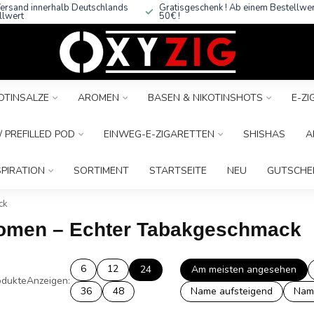
ersand innerhalb Deutschlands
Gratisgeschenk ! Ab einem Bestellwe
llwert
50€ !
OTINSALZE
AROMEN
BASEN & NIKOTINSHOTS
E-Z
 PREFILLED POD
EINWEG-E-ZIGARETTEN
SHISHAS
A
SPIRATION
SORTIMENT
STARTSEITE
NEU
GUTSCHE
ck
aromen – Echter Tabakgeschmack
6
12
24
Am meisten angesehen
dukte
Anzeigen:
36
48
Name aufsteigend
Nam