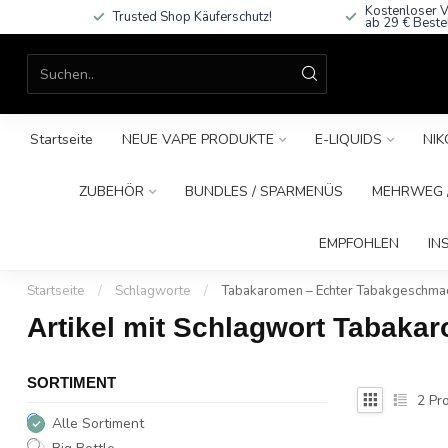
Kostenloser V
Trusted Shop Käuferschutz!
ab 29 € Beste
Startseite
NEUE VAPE PRODUKTE
E-LIQUIDS
NIK
ZUBEHÖR
BUNDLES / SPARMENÜS
MEHRWEG /
EMPFOHLEN
IN
Startseite
/
Schlagworte
/
Tabakaromen – Echter Tabakgeschma
Artikel mit Schlagwort Tabak
SORTIMENT
2
Pro
Alle Sortiment