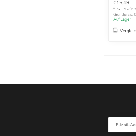
€15,49
* Inkl. MwSt. 
Grundpreis: €1
Auf Lager
Verglei