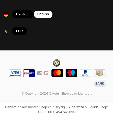
English
Deutsch
€
EUR
© Copyright 2026 Oxyzig
|
Shop by
by
Lightport
Bewertung auf
Trusted Shops
für Oxyzig E-Zigaretten & Liquids Shop:
4.88/5.00 (1454 reviews)