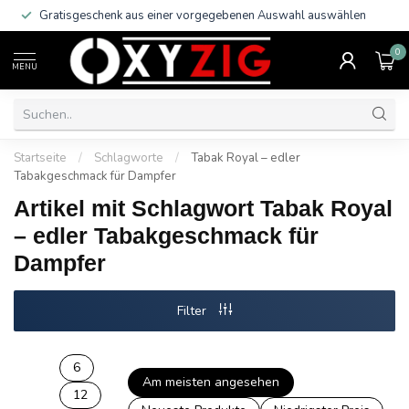
Gratisgeschenk aus einer vorgegebenen Auswahl auswählen
0
MENU
Startseite
/
Schlagworte
/
Tabak Royal – edler
Tabakgeschmack für Dampfer
Artikel mit Schlagwort Tabak Royal
– edler Tabakgeschmack für
Dampfer
Filter
6
Am meisten angesehen
12