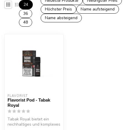
Neueste Produkte
Niedrigster Preis
24
Höchster Preis
Name aufsteigend
36
Name absteigend
48
FLAVORIST
Flavorist Pod - Tabak
Royal
Tabak Royal bietet ein
reichhaltiges und komplexes
Tabakaroma, das an