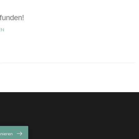
funden!
EN
nieren