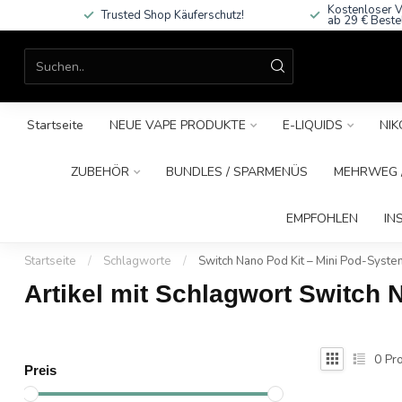
Kostenloser V
Trusted Shop Käuferschutz!
ab 29 € Beste
Startseite
NEUE VAPE PRODUKTE
E-LIQUIDS
NIK
ZUBEHÖR
BUNDLES / SPARMENÜS
MEHRWEG /
EMPFOHLEN
IN
Startseite
/
Schlagworte
/
Switch Nano Pod Kit – Mini Pod-System
Artikel mit Schlagwort Switch 
0
Pro
Preis