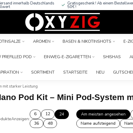
ersand innerhalb Deutschlands
Gratisgeschenk ! Ab einem Bestellwe
llwert
50€ !
OTINSALZE
AROMEN
BASEN & NIKOTINSHOTS
E-Z
 PREFILLED POD
EINWEG-E-ZIGARETTEN
SHISHAS
A
SPIRATION
SORTIMENT
STARTSEITE
NEU
GUTSCHE
 mit starker Leistung
Nano Pod Kit – Mini Pod-System m
6
12
24
Am meisten angesehen
dukte
Anzeigen:
36
48
Name aufsteigend
Nam