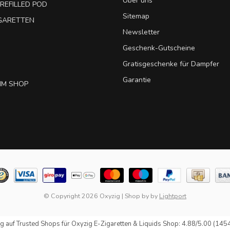
Über uns
REFILLED POD
Sitemap
IGARETTEN
Newsletter
Geschenk-Gutscheine
Gratisgeschenke für Dampfer
Garantie
IM SHOP
© Copyright 2026 Oxyzig
|
Shop by
by
Lightport
g auf
Trusted Shops
für Oxyzig E-Zigaretten & Liquids Shop: 4.88/5.00 (145