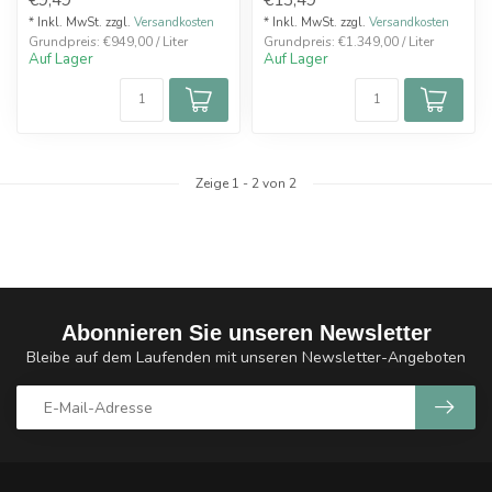
'Apf...
* Inkl. MwSt. zzgl.
Versandkosten
* Inkl. MwSt. zzgl.
Versandkosten
Grundpreis: €949,00 / Liter
Grundpreis: €1.349,00 / Liter
Auf Lager
Auf Lager
Zeige
1
-
2
von 2
Abonnieren Sie unseren Newsletter
Bleibe auf dem Laufenden mit unseren Newsletter-Angeboten