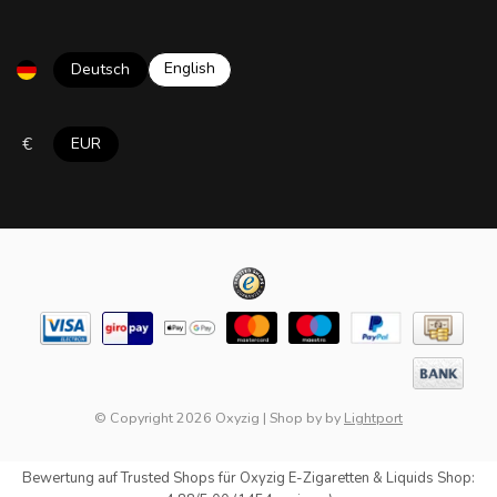
English
Deutsch
€
EUR
© Copyright 2026 Oxyzig
|
Shop by
by
Lightport
Bewertung auf
Trusted Shops
für Oxyzig E-Zigaretten & Liquids Shop: