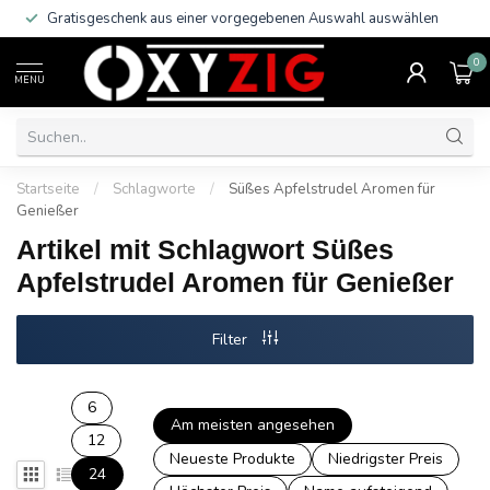
Gratisgeschenk aus einer vorgegebenen Auswahl auswählen
0
MENU
Startseite
/
Schlagworte
/
Süßes Apfelstrudel Aromen für
Genießer
Artikel mit Schlagwort Süßes
Apfelstrudel Aromen für Genießer
Filter
6
Am meisten angesehen
12
Neueste Produkte
Niedrigster Preis
24