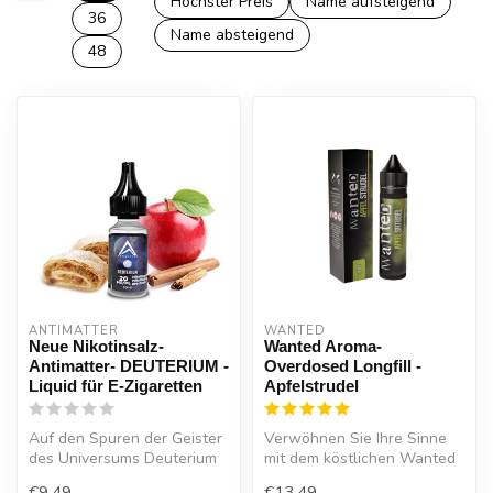
Höchster Preis
Name aufsteigend
36
Name absteigend
48
ANTIMATTER
WANTED
Neue Nikotinsalz-
Wanted Aroma-
Antimatter- DEUTERIUM -
Overdosed Longfill -
Liquid für E-Zigaretten
Apfelstrudel
Auf den Spuren der Geister
Verwöhnen Sie Ihre Sinne
des Universums Deuterium
mit dem köstlichen Wanted
Nikotinsalz Liquid .Ein Leck...
Aroma-Overdosed Longfill
€9,49
€13,49