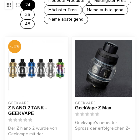
Neueste Produkte
Niedrigster Preis
24
Höchster Preis
Name aufsteigend
36
Name absteigend
48
-30%
GEEKVAPE
GEEKVAPE
Z NANO 2 TANK -
GeekVape Z Max
GEEKVAPE
Geekvape's neuester
Der Z Nano 2 wurde von
Spross der erfolgreichen Z-
Geekvape mit der
Reihe ist der, im
bekannten Top-Bottom
charakteristisc...