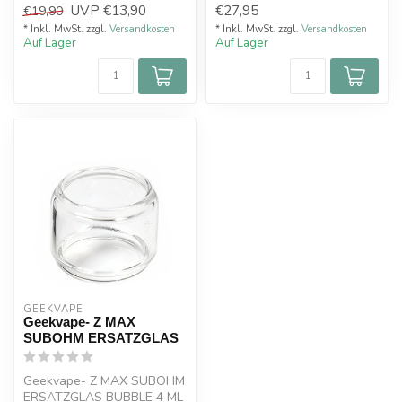
UVP
€13,90
€27,95
€19,90
Airflow ausgestatte...
* Inkl. MwSt. zzgl.
Versandkosten
* Inkl. MwSt. zzgl.
Versandkosten
Auf Lager
Auf Lager
GEEKVAPE
Geekvape- Z MAX
SUBOHM ERSATZGLAS
Geekvape- Z MAX SUBOHM
ERSATZGLAS BUBBLE 4 ML