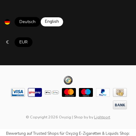
English
Deutsch
€
EUR
© Copyright 2026 Oxyzig
|
Shop by
by
Lightport
Bewertung auf
Trusted Shops
für Oxyzig E-Zigaretten & Liquids Shop: