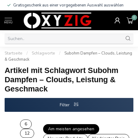
Gratisgeschenk aus einer vorgegebenen Auswahl auswählen
0
MENU
Startseite
/
Schlagworte
/
Subohm Dampfen – Clouds, Leistung
& Geschmack
Artikel mit Schlagwort Subohm
Dampfen – Clouds, Leistung &
Geschmack
Filter
6
Am meisten angesehen
12