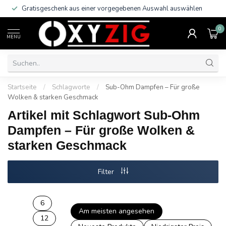
Gratisgeschenk aus einer vorgegebenen Auswahl auswählen
0
MENU
Startseite
/
Schlagworte
/
Sub-Ohm Dampfen – Für große
Wolken & starken Geschmack
Artikel mit Schlagwort Sub-Ohm
Dampfen – Für große Wolken &
starken Geschmack
Filter
6
Am meisten angesehen
12