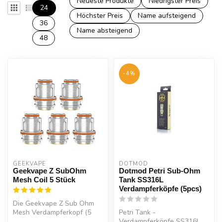
Neueste Produkte
Niedrigster Preis
24
Höchster Preis
Name aufsteigend
36
Name absteigend
48
-4%
GEEKVAPE
DOTMOD
Geekvape Z SubOhm
Dotmod Petri Sub-Ohm
Mesh Coil 5 Stück
Tank SS316L
Verdampferköpfe (5pcs)
Die Geekvape Z Sub Ohm
Mesh Verdampferkopf (5
Petri Tank -
Stück pro Packung) ist für
Verdampferköpfe SS316L