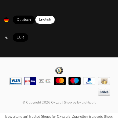
English
Deutsch
€
EUR
© Copyright 2026 Oxyzig
|
Shop by
by
Lightport
Bewertung auf
Trusted Shops
für Oxyzig E-Zigaretten & Liquids Shop: