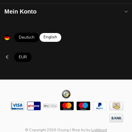
Mein Konto
English
Deutsch
€
EUR
© Copyright 2026 Oxyzig
|
Shop by
by
Lightport