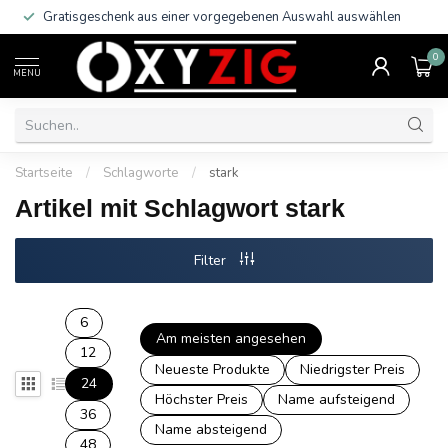
Gratisgeschenk aus einer vorgegebenen Auswahl auswählen
0
MENU
Startseite
/
Schlagworte
/
stark
Artikel mit Schlagwort stark
Filter
6
Am meisten angesehen
12
Neueste Produkte
Niedrigster Preis
24
Höchster Preis
Name aufsteigend
36
Name absteigend
48