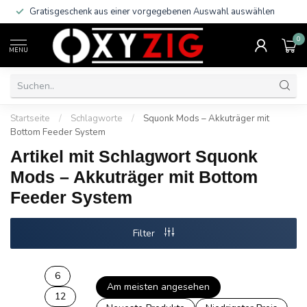
Gratisgeschenk aus einer vorgegebenen Auswahl auswählen
0
MENU
Startseite
/
Schlagworte
/
Squonk Mods – Akkuträger mit
Bottom Feeder System
Artikel mit Schlagwort Squonk
Mods – Akkuträger mit Bottom
Feeder System
Filter
6
Am meisten angesehen
12