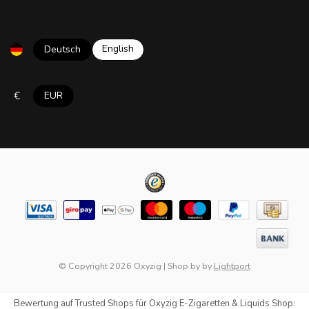
English
Deutsch
€
EUR
© Copyright 2026 Oxyzig
|
Shop by
by
Lightport
Bewertung auf
Trusted Shops
für Oxyzig E-Zigaretten & Liquids Shop: