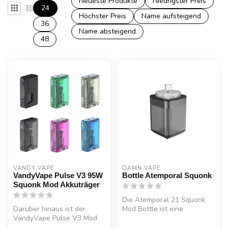
Neueste Produkte
Niedrigster Preis
24
Höchster Preis
Name aufsteigend
36
Name absteigend
48
VANDY VAPE
DAMN VAPE
VandyVape Pulse V3 95W
Bottle Atemporal Squonk
Squonk Mod Akkuträger
Die Atemporal 21 Squonk
Darüber hinaus ist der
Mod Bottle ist eine
VandyVape Pulse V3 Mod
Ersatzflasche, die für den
mit einem vielseitigen TC-
Atemporal...