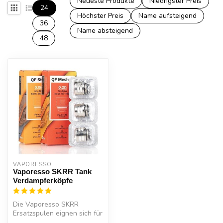
Neueste Produkte
Niedrigster Preis
24
Höchster Preis
Name aufsteigend
36
Name absteigend
48
VAPORESSO 
Vaporesso SKRR Tank
Verdampferköpfe
Die Vaporesso SKRR
Ersatzspulen eignen sich für
Vaporesso Sub Ohm Tank,