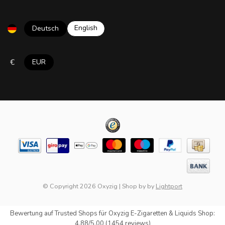
English
Deutsch
€
EUR
© Copyright 2026 Oxyzig
|
Shop by
by
Lightport
Bewertung auf
Trusted Shops
für Oxyzig E-Zigaretten & Liquids Shop:
4.88/5.00 (1454 reviews)