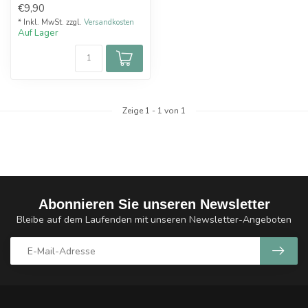
€9,90
einschli...
* Inkl. MwSt. zzgl.
Versandkosten
Auf Lager
Zeige
1
-
1
von 1
Abonnieren Sie unseren Newsletter
Bleibe auf dem Laufenden mit unseren Newsletter-Angeboten