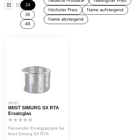
Neueste Produkte
Niedrigster Preis
24
Höchster Preis
Name aufsteigend
36
Name absteigend
48
IMIST
IMIST SIMURG SX RTA
Ersatzglas
Passender Ersatglastank für
Imist Simurg SX RTA
Verdampfer.