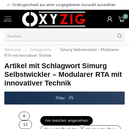
Gratisgeschenk aus einer vorgegebenen Auswahl auswählen
0
MENU
Startseite
/
Schlagworte
/
Simurg Selbstwickler – Modularer
RTA mit innovativer Technik
Artikel mit Schlagwort Simurg
Selbstwickler – Modularer RTA mit
innovativer Technik
Filter
6
Am meisten angesehen
12