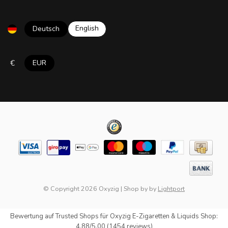
English
Deutsch
€
EUR
© Copyright 2026 Oxyzig
|
Shop by
by
Lightport
Bewertung auf
Trusted Shops
für Oxyzig E-Zigaretten & Liquids Shop:
4.88/5.00 (1454 reviews)