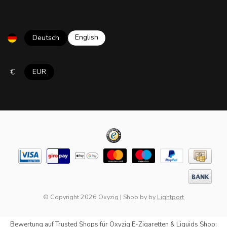
English
Deutsch
€
EUR
© Copyright 2026 Oxyzig
|
Shop by
by
Lightport
Bewertung auf
Trusted Shops
für Oxyzig E-Zigaretten & Liquids Shop: