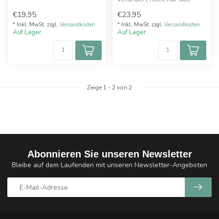
Gri...
Aussehen des Imist Simurg
€19,95
€23,95
X30 RTAs...
* Inkl. MwSt. zzgl.
Versandkosten
* Inkl. MwSt. zzgl.
Versandkosten
Auf Lager
Auf Lager
Zeige
1
-
2
von 2
Abonnieren Sie unseren Newsletter
Bleibe auf dem Laufenden mit unseren Newsletter-Angeboten