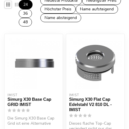
Neueste Produkte
Niedrigster Preis
24
Höchster Preis
Name aufsteigend
36
Name absteigend
48
IMIST
IMIST
Simurg X30 Base Cap
Simurg X30 Flat Cap
GRID IMIST
Edelstahl V2 810 DL -
IMIST
Die Simurg X30 Base Cap
Grid ist eine Alternative
Dieses flache Top-Cap
Base Cap in der Ausführung
verändert nicht nur das