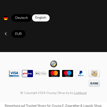
English
Deutsch
€
EUR
© Copyright 2026 Oxyzig
|
Shop by
by
Lightport
Bewertung auf
Trusted Shops
für Oxyzig E-Zigaretten & Liquids Shop: