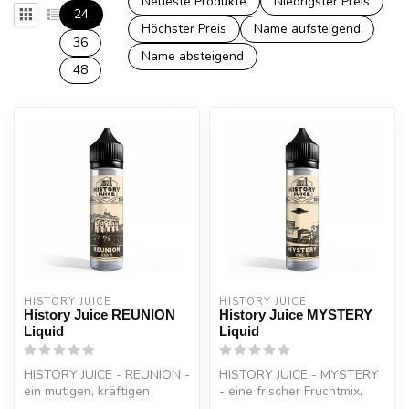
Neueste Produkte
Niedrigster Preis
24
Höchster Preis
Name aufsteigend
36
Name absteigend
48
HISTORY JUICE
HISTORY JUICE
History Juice REUNION
History Juice MYSTERY
Liquid
Liquid
HISTORY JUICE - REUNION -
HISTORY JUICE - MYSTERY
ein mutigen, kräftigen
- eine frischer Fruchtmix,
Tabakgeschmack
nicht von dieser Welt.