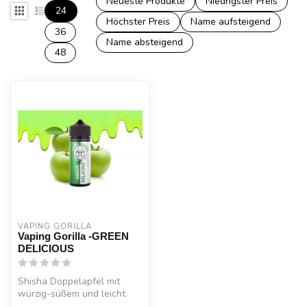
Neueste Produkte
Niedrigster Preis
24
Höchster Preis
Name aufsteigend
36
Name absteigend
48
VAPING GORILLA 
Vaping Gorilla -GREEN
DELICIOUS
Shisha Doppelapfel mit
würzig-süßem und leicht
kühlem Anishauch.