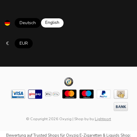
English
Deutsch
€
EUR
© Copyright 2026 Oxyzig
|
Shop by
by
Lightport
Bewertung auf
Trusted Shops
für Oxyzig E-Zigaretten & Liquids Shop: