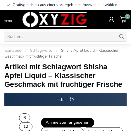
Gratisgeschenk aus einer vorgegebenen Auswahl auswählen
0
MENU
Startseite
/
Schlagworte
/
Shisha Apfel Liquid – Klassischer
Geschmack mit fruchtiger Frische
Artikel mit Schlagwort Shisha
Apfel Liquid – Klassischer
Geschmack mit fruchtiger Frische
Filter
6
Am meisten angesehen
12