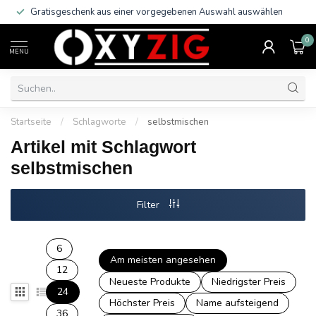
Gratisgeschenk aus einer vorgegebenen Auswahl auswählen
0
MENU
Startseite
/
Schlagworte
/
selbstmischen
Artikel mit Schlagwort
selbstmischen
Filter
6
Am meisten angesehen
12
Neueste Produkte
Niedrigster Preis
24
Höchster Preis
Name aufsteigend
36