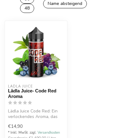
Name absteigend
48
LÄDLA JUICE
Lädla Juice- Code Red
Aroma
Lädla Juice Code Red: Ein
verlockendes Aroma, das
die Sinne weckt mit einem
€14,90
fruc...
* Inkl. MwSt. zzgl.
Versandkosten