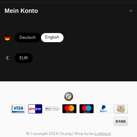
Mein Konto
English
Deutsch
€
EUR
© Copyright 2026 Oxyzig
|
Shop by
by
Lightport