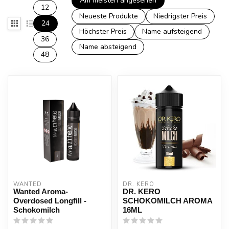
Am meisten angesehen
12
Neueste Produkte
Niedrigster Preis
24
Höchster Preis
Name aufsteigend
36
Name absteigend
48
WANTED
DR. KERO
Wanted Aroma-
DR. KERO
Overdosed Longfill -
SCHOKOMILCH AROMA
Schokomilch
16ML