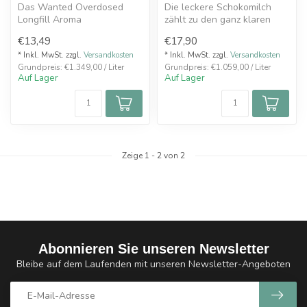
Das Wanted Overdosed
Die leckere Schokomilch
Longfill Aroma
zählt zu den ganz klaren
"Schokomilch" bietet ein
Highlights im
€13,49
€17,90
unwiderstehliches G...
geschmacksintensi...
* Inkl. MwSt. zzgl.
Versandkosten
* Inkl. MwSt. zzgl.
Versandkosten
Grundpreis: €1.349,00 / Liter
Grundpreis: €1.059,00 / Liter
Auf Lager
Auf Lager
Zeige
1
-
2
von 2
Abonnieren Sie unseren Newsletter
Bleibe auf dem Laufenden mit unseren Newsletter-Angeboten